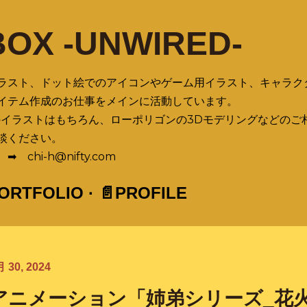
スキップしてメイン コンテンツに移動
BOX -UNWIRED-
ラスト、ドット絵でのアイコンやゲーム用イラスト、キャラク
イテム作成のお仕事をメインに活動しています。
のイラストはもちろん、ローポリゴンの3Dモデリングなどのご
談ください。
chi-h@nifty.com
PORTFOLIO
📄PROFILE
 30, 2024
アニメーション「姉弟シリーズ_花