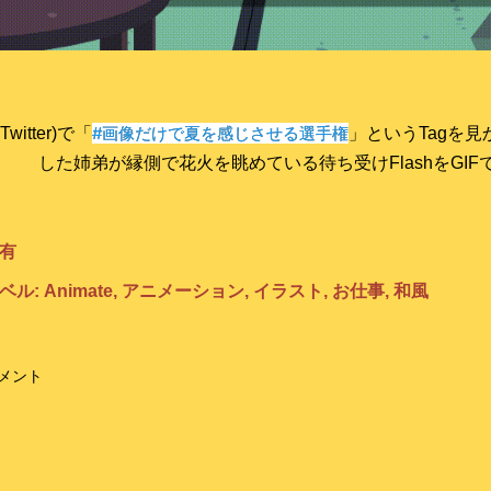
#画像だけで夏を感じさせる選手権
(Twitter)で「
」というTagを
した姉弟が縁側で花火を眺めている待ち受けFlashをGI
有
ベル:
Animate
アニメーション
イラスト
お仕事
和風
メント