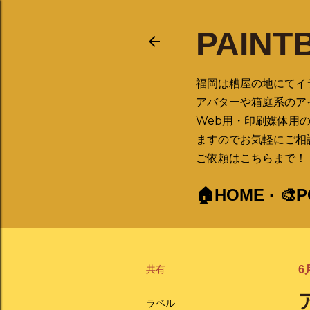
PAINT
福岡は糟屋の地にてイ
アバターや箱庭系のア
Web用・印刷媒体用
ますのでお気軽にご相
ご依頼はこちらまで！ ➡ 
🏠HOME
🎨
共有
6月
ラベル