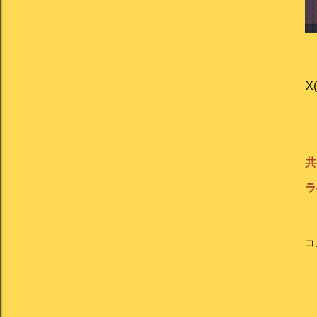
X
共
ラ
コ