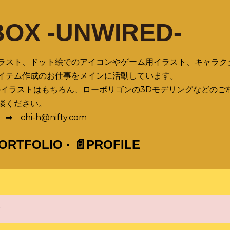
スキップしてメイン コンテンツに移動
BOX -UNWIRED-
ラスト、ドット絵でのアイコンやゲーム用イラスト、キャラク
イテム作成のお仕事をメインに活動しています。
のイラストはもちろん、ローポリゴンの3Dモデリングなどのご
談ください。
chi-h@nifty.com
PORTFOLIO
📄PROFILE
す