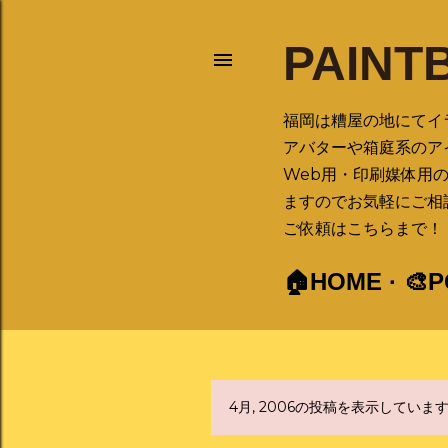
PAINT
福岡は糟屋の地にてイ
アバターや箱庭系のア
Web用・印刷媒体用
ますのでお気軽にご相
ご依頼はこちらまで！ ➡ 
🏠HOME
🎨
4月, 2006の投稿を表示していま
投