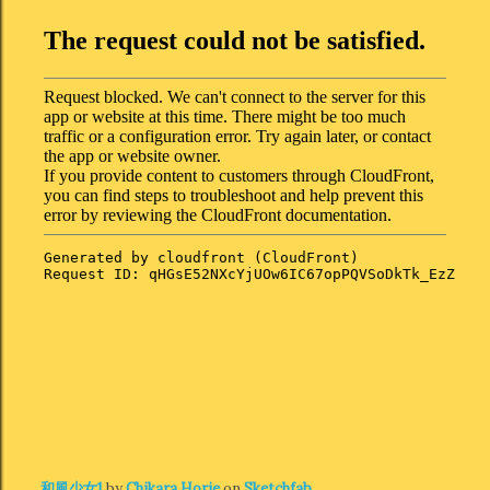
和風少女1
by
Chikara Horie
on
Sketchfab