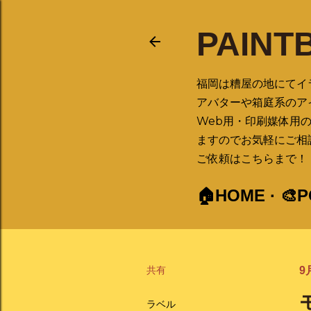
PAINT
福岡は糟屋の地にてイ
アバターや箱庭系のア
Web用・印刷媒体用
ますのでお気軽にご相
ご依頼はこちらまで！ ➡ 
🏠HOME
🎨
共有
9月
ラベル