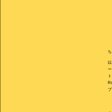
ち
以
ー
ト
R
プ