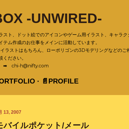
スキップしてメイン コンテンツに移動
BOX -UNWIRED-
ラスト、ドット絵でのアイコンやゲーム用イラスト、キャラク
イテム作成のお仕事をメインに活動しています。
のイラストはもちろん、ローポリゴンの3Dモデリングなどのご
談ください。
chi-h@nifty.com
PORTFOLIO
📄PROFILE
 13, 2007
モバイルポケット/メール