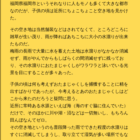
福岡県福岡市というそれなりに人もモノも多くて大きな都市
なのだが、子供の頃は近所にちょこちょこと空き地を見かけ
た。
その空き地は当然舗装などはされてなくて、ところどころに
雑草が生い茂り、雨が降ればあちこちに大小の水溜りが出来
たものだ。
梅雨の長雨で大量に水を蓄えた土地は水溜りがなかなか消滅
せず、雨がやんでからもしばらくの間消滅せずに残ってお
り、その水溜りにおたまじゃくしがワラワラと泳いでいる光
景を目にすることが多々あった。
子供の頃は何も考えずおたまじゃくしを捕獲することに精を
出すばかりであったが、今考えるとあのおたまじゃくしはど
こから来たのだろうと疑問に思う。
近所に常時ある水源といえば海（海のすぐ脇に住んでいた）
だけで、そのほかに川や湖・沼などは一切無いし、もちろん
田んぼなんてゼロ。
その空き地というのも普段降った雨でできた程度の水溜りは
すぐに消滅してしまうし、取り立てて湿気が多い場所でもな