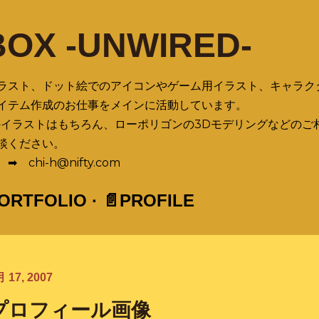
スキップしてメイン コンテンツに移動
BOX -UNWIRED-
ラスト、ドット絵でのアイコンやゲーム用イラスト、キャラク
イテム作成のお仕事をメインに活動しています。
のイラストはもちろん、ローポリゴンの3Dモデリングなどのご
談ください。
chi-h@nifty.com
PORTFOLIO
📄PROFILE
 17, 2007
プロフィール画像