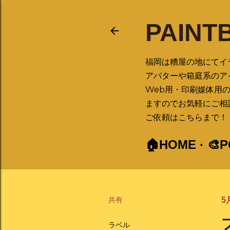
PAINT
福岡は糟屋の地にてイ
アバターや箱庭系のア
Web用・印刷媒体用
ますのでお気軽にご相
ご依頼はこちらまで！ ➡ 
🏠HOME
🎨
共有
5月
ラベル