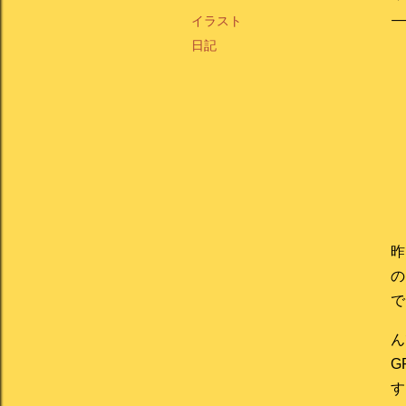
イラスト
日記
昨
の
で
ん
G
す