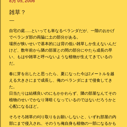
8月 05, 2006
雑草？
自宅の庭……といっても単なるベランダだが、一階のおかげ
でベランダ部の両脇に土の部分がある。
場所が狭いせいで基本的には背の低い雑草しか生えないんだ
けど、数年前から隣の部屋との間の部分にやたら成長の早
い、もはや雑草と呼べないような植物が生えてきているの
だ。
春に芽を出したと思ったら、夏になった今は2メートルを越
える大きさにまで成長し、俺のベランダにまで侵食してき
た。
日当たりは結構良いのにもかかわらず、隣の部屋なんてその
植物のせいでかなり薄暗くなっているのではないだろうかと
心配になるほど。
そろそろ雑草の刈り取りをお願いしないと、いずれ部屋の内
部にまで侵入され、そのうち俺自身も植物の一部になるかも